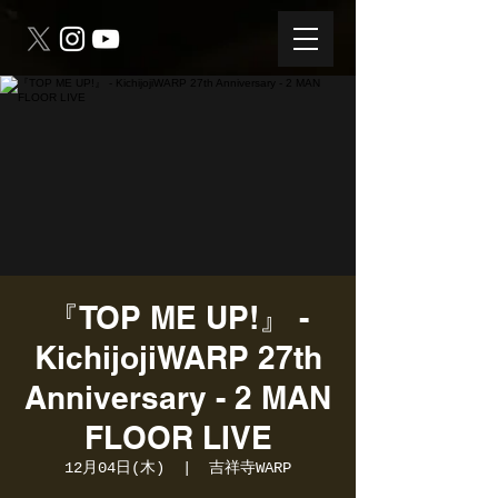
『TOP ME UP!』 -
KichijojiWARP 27th
Anniversary - 2 MAN
FLOOR LIVE
12月04日(木)
  |  
吉祥寺WARP